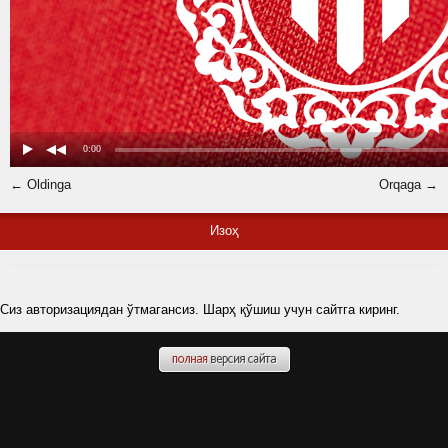
← Oldinga
Orqaga →
Изоҳ
Сиз авторизациядан ўтмагансиз. Шарҳ қўшиш учун сайтга киринг.