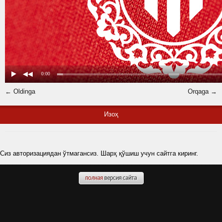
← Oldinga
Orqaga →
Изоҳ
Сиз авторизациядан ўтмагансиз. Шарҳ қўшиш учун сайтга киринг.