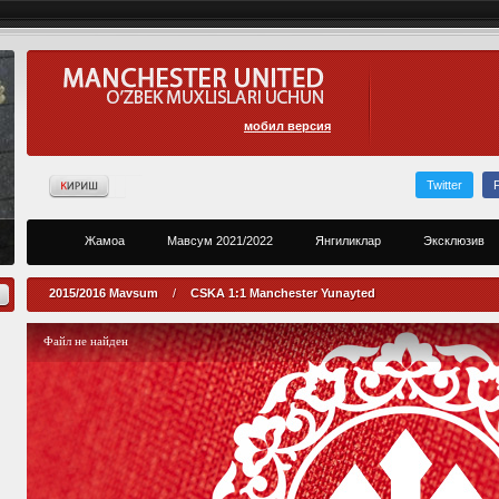
мобил версия
Twitter
Жамоа
Мавсум 2021/2022
Янгиликлар
Эксклюзив
2015/2016 Mavsum
/
CSKA 1:1 Manchester Yunayted