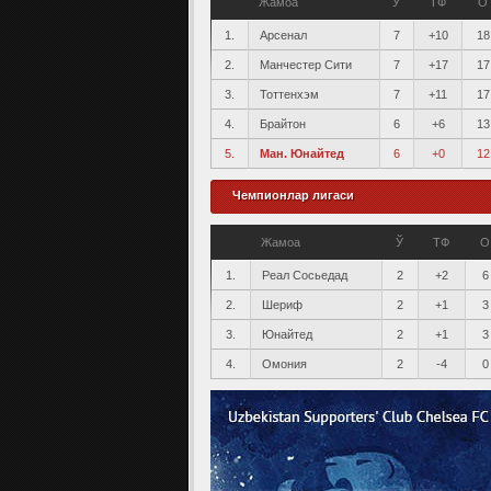
Жамоа
Ў
ТФ
О
1.
Арсенал
7
+10
18
2.
Манчестер Сити
7
+17
17
3.
Тоттенхэм
7
+11
17
4.
Брайтон
6
+6
13
5.
Ман. Юнайтед
6
+0
12
Чемпионлар лигаси
Жамоа
Ў
ТФ
О
1.
Реал Сосьедад
2
+2
6
2.
Шериф
2
+1
3
3.
Юнайтед
2
+1
3
4.
Омония
2
-4
0