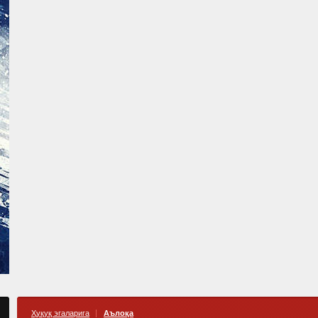
Ҳуқуқ эгаларига
Аълоқа