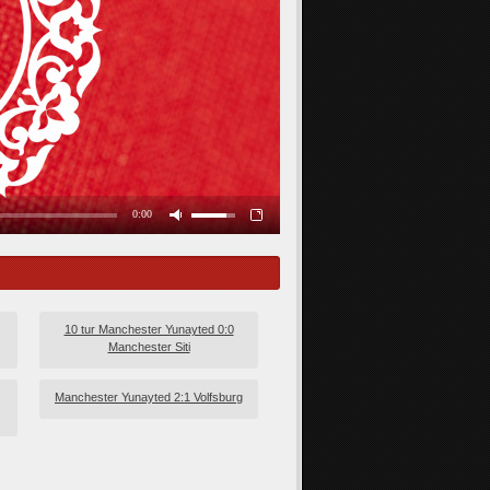
10 tur Manchester Yunayted 0:0
Manchester Siti
Manchester Yunayted 2:1 Volfsburg