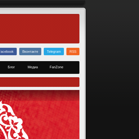
Facebook
Вконтакте
Telegram
RSS
Блог
Медиа
FanZone