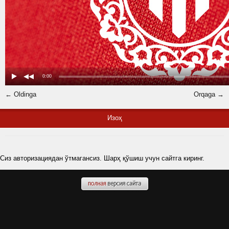
← Oldinga
Orqaga →
Изоҳ
Сиз авторизациядан ўтмагансиз. Шарҳ қўшиш учун сайтга киринг.