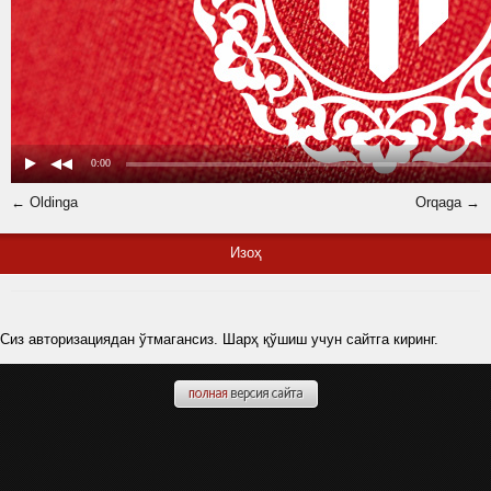
← Oldinga
Orqaga →
Изоҳ
Сиз авторизациядан ўтмагансиз. Шарҳ қўшиш учун сайтга киринг.