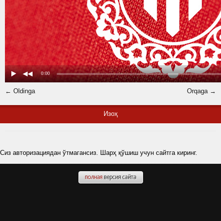
← Oldinga
Orqaga →
Изоҳ
Сиз авторизациядан ўтмагансиз. Шарҳ қўшиш учун сайтга киринг.