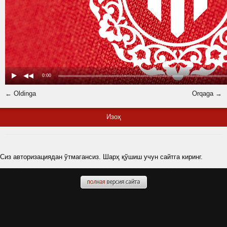
← Oldinga
Orqaga →
Изоҳ
Сиз авторизациядан ўтмагансиз. Шарҳ қўшиш учун сайтга киринг.