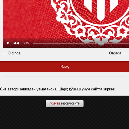
← Oldinga
Orqaga →
Изоҳ
Сиз авторизациядан ўтмагансиз. Шарҳ қўшиш учун сайтга киринг.