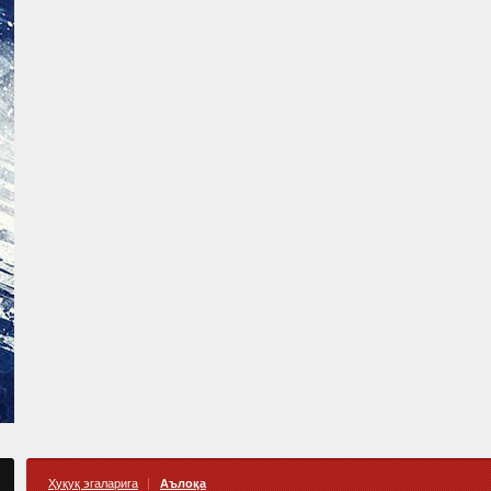
Ҳуқуқ эгаларига
Аълоқа