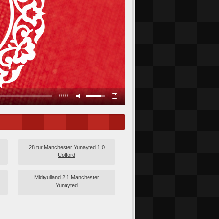
28 tur Manchester Yunayted 1:0
Uotford
Midtyulland 2:1 Manchester
Yunayted