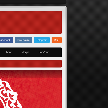
Facebook
Вконтакте
Telegram
RSS
Блог
Медиа
FanZone