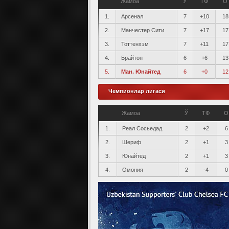
Жамоа
Ў
ТФ
О
1.
Арсенал
7
+10
18
2.
Манчестер Сити
7
+17
17
3.
Тоттенхэм
7
+11
17
4.
Брайтон
6
+6
13
5.
Ман. Юнайтед
6
+0
12
Чемпионлар лигаси
Жамоа
Ў
ТФ
О
1.
Реал Сосьедад
2
+2
6
2.
Шериф
2
+1
3
3.
Юнайтед
2
+1
3
4.
Омония
2
-4
0