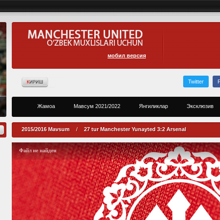
мобил версия
Twitter
Жамоа
Мавсум 2021/2022
Янгиликлар
Эксклюзив
2015/2016 Mavsum
/
27 tur Manchester Yunayted 3:2 Arsenal