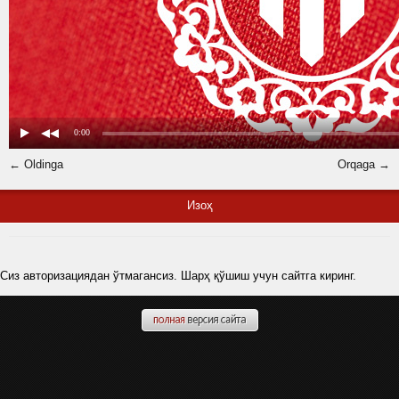
← Oldinga
Orqaga →
Изоҳ
Сиз авторизациядан ўтмагансиз. Шарҳ қўшиш учун сайтга киринг.