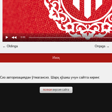
← Oldinga
Orqaga →
Изоҳ
Сиз авторизациядан ўтмагансиз. Шарҳ қўшиш учун сайтга киринг.