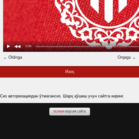
← Oldinga
Orqaga →
Изоҳ
Сиз авторизациядан ўтмагансиз. Шарҳ қўшиш учун сайтга киринг.