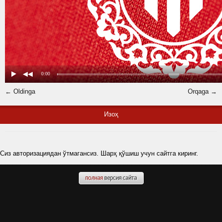
← Oldinga
Orqaga →
Изоҳ
Сиз авторизациядан ўтмагансиз. Шарҳ қўшиш учун сайтга киринг.