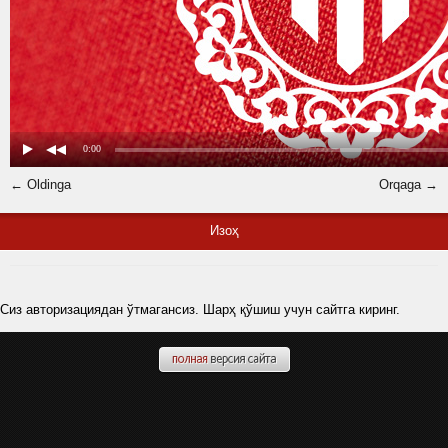
← Oldinga
Orqaga →
Изоҳ
Сиз авторизациядан ўтмагансиз. Шарҳ қўшиш учун сайтга киринг.