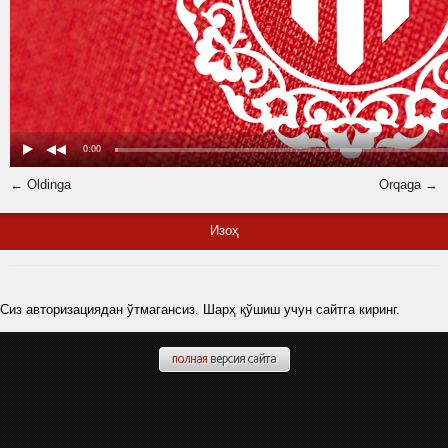
← Oldinga
Orqaga →
Изоҳ
Сиз авторизациядан ўтмагансиз. Шарҳ қўшиш учун сайтга киринг.