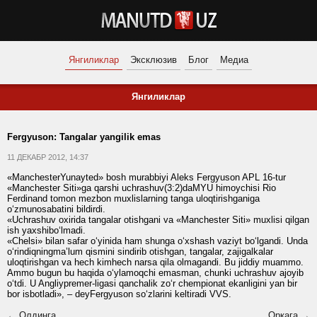
Янгиликлар
Эксклюзив
Блог
Медиа
Янгиликлар
Fergyuson: Tangalar yangilik emas
11 ДЕКАБР 2012, 14:37
«ManchesterYunayted» bosh murabbiyi Aleks Fergyuson APL 16-tur
«Manchester Siti»ga qarshi uchrashuv(3:2)daMYU himoychisi Rio
Ferdinand tomon mezbon muxlislarning tanga uloqtirishganiga
o‘zmunosabatini bildirdi.
«Uchrashuv oxirida tangalar otishgani va «Manchester Siti» muxlisi qilgan
ish yaxshibo‘lmadi.
«Chelsi» bilan safar o‘yinida ham shunga o‘xshash vaziyt bo‘lgandi. Unda
o‘rindiqningma’lum qismini sindirib otishgan, tangalar, zajigalkalar
uloqtirishgan va hech kimhech narsa qila olmagandi. Bu jiddiy muammo.
Ammo bugun bu haqida o‘ylamoqchi emasman, chunki uchrashuv ajoyib
o‘tdi. U Angliypremer-ligasi qanchalik zo‘r chempionat ekanligini yan bir
bor isbotladi», – deyFergyuson so‘zlarini keltiradi VVS.
← Олдинга
Орқага →