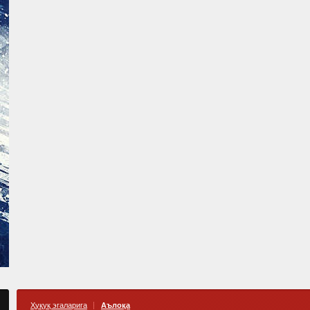
Ҳуқуқ эгаларига
Аълоқа