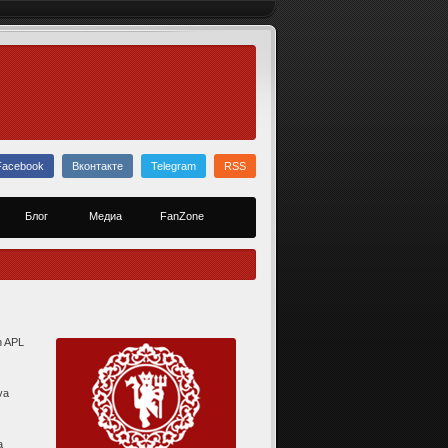
Facebook
Вконтакте
Telegram
RSS
Блог
Медиа
FanZone
n APL
va
a