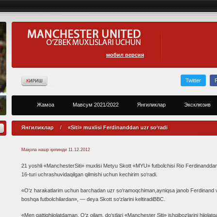
мобил версия
Twitter
Жамоа
Мавсум 2021/2022
Янгиликлар
Эксклюзив
Янгиликлар
/
«Siti» muxlisi Ferdinanddan uzr so‘radi
Мақола нашр қилинди
11.12.2012
21 yoshli «ManchesterSiti» muxlisi Metyu Skott «MYU» futbolchisi Rio Ferdinandda
16-turi uchrashuvidaqilgan qilmishi uchun kechirim so‘radi.
«O‘z harakatlarim uchun barchadan uzr so‘ramoqchiman,ayniqsa janob Ferdinand 
boshqa futbolchilardan», — deya Skott so‘zlarini keltiradiBBC.
«Men qattiqhijolatdaman. O‘z oilam, do‘stlari «Manchester Siti» ishqibozlarini hijolatg