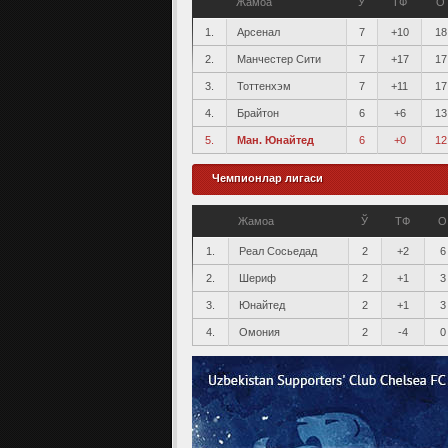
Жамоа
Ў
ТФ
О
1.
Арсенал
7
+10
18
2.
Манчестер Сити
7
+17
17
3.
Тоттенхэм
7
+11
17
4.
Брайтон
6
+6
13
5.
Ман. Юнайтед
6
+0
12
Чемпионлар лигаси
Жамоа
Ў
ТФ
О
1.
Реал Сосьедад
2
+2
6
2.
Шериф
2
+1
3
3.
Юнайтед
2
+1
3
4.
Омония
2
-4
0