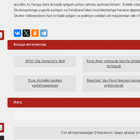
qo‘ydim.Jo Xartga meni tio‘xtatib qolgani uchun rahmat aytmoqchiman». Eslatib o‘ta
Skottmaydonga yugurib tushgan va Ferdinand bilan mushtlashishga harakat qilgand
Skottni «Siti»posboni Xart to‘xtatib qolgan va politsiya vakillari uni maydondan olib ch
Бошқа янгиликлар
MYU: Ola Jonga ko‘z tikdi
Evra: Agar yutmasak barcha ishda
bo‘shardi
Evra: Ko‘nglim borligini
Manchini: Van Persi Nasriga raxma
yashirmaganman
aytishi kerak
Изоҳ
Сиз авторизациядан ўтмагансиз. Шарҳ қўшиш учу