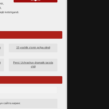
miz,
i,
iqib ketishgandi.
n
15 yoshlik o‘smir qo‘lga olindi
t
Persi: Uchrashuv dramatik tarzda
o‘tdi
н сайтга киринг.