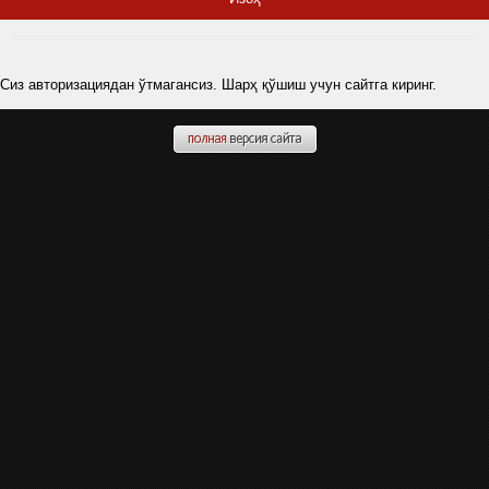
Сиз авторизациядан ўтмагансиз. Шарҳ қўшиш учун сайтга киринг.