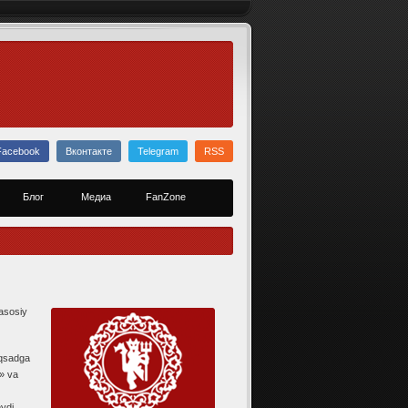
Facebook
Вконтакте
Telegram
RSS
Блог
Медиа
FanZone
asosiy
Maqsadga
n» va
eydi