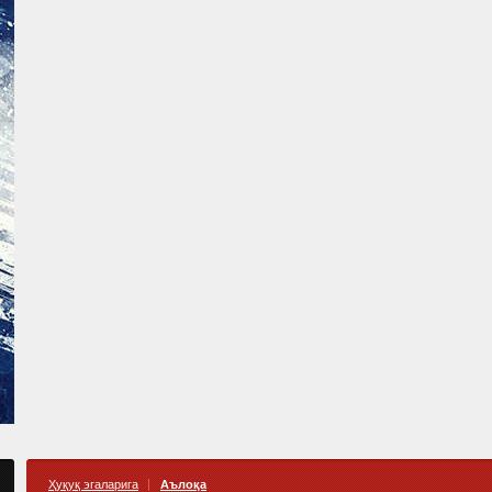
Ҳуқуқ эгаларига
Аълоқа