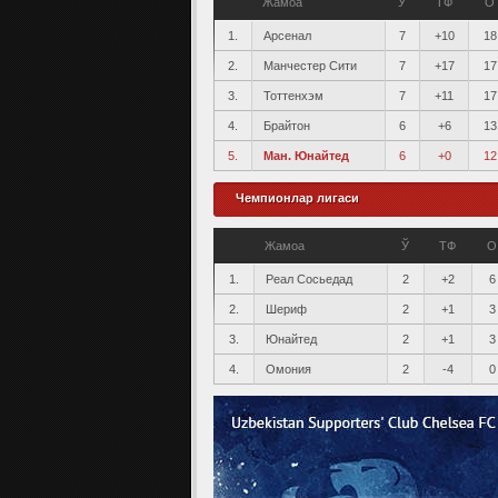
Жамоа
Ў
ТФ
О
1.
Арсенал
7
+10
18
2.
Манчестер Сити
7
+17
17
3.
Тоттенхэм
7
+11
17
4.
Брайтон
6
+6
13
5.
Ман. Юнайтед
6
+0
12
Чемпионлар лигаси
Жамоа
Ў
ТФ
О
1.
Реал Сосьедад
2
+2
6
2.
Шериф
2
+1
3
3.
Юнайтед
2
+1
3
4.
Омония
2
-4
0