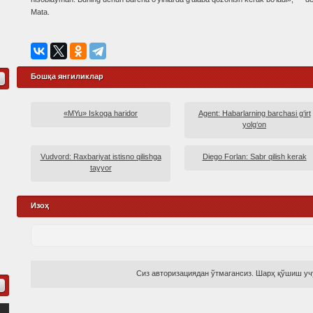
Mata.
Бошқа янгиликлар
«MYu» Iskoga haridor
Agent: Habarlarning barchasi g‘irt
yolg‘on
Vudvord: Raxbariyat istisno qilishga
Diego Forlan: Sabr qilish kerak
tayyor
Изоҳ
Сиз авторизациядан ўтмагансиз. Шарҳ қўшиш учу