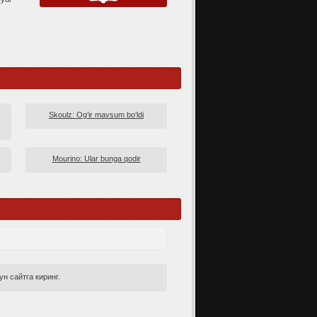
Skoulz: Og‘ir mavsum bo‘ldi
Mourino: Ular bunga qodir
н сайтга киринг.