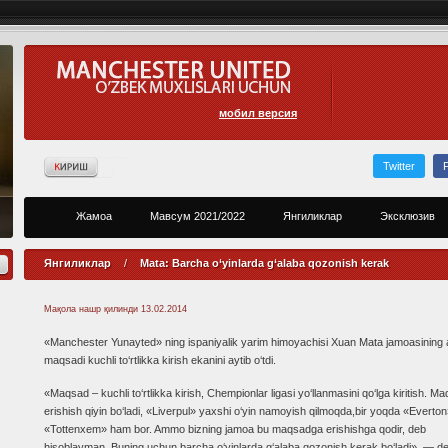
мобил версия
Twitter
Жамоа
Мавсум 2021/2022
Янгиликлар
Эксклюзив
Янгиликлар
/
Mata: Barcha o‘yinlarda g‘alaba qozonish kerak
Мақола нашр қилинди
13.02.2014
«Manchester Yunayted» ning ispaniyalik yarim himoyachisi Xuan Mata jamoasining 
maqsadi kuchli to‘rtlikka kirish ekanini aytib o‘tdi.
«Maqsad – kuchli to‘rtlikka kirish, Chempionlar ligasi yo‘llanmasini qo‘lga kiritish. 
erishish qiyin bo‘ladi, «Liverpul» yaxshi o‘yin namoyish qilmoqda,bir yoqda «Everto
«Tottenxem» ham bor. Ammo bizning jamoa bu maqsadga erishishga qodir, deb
hisoblayman. Buning uchun barcha o‘yinlarda g‘alaba qozonish kerak bo‘ladi», — d