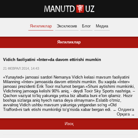
Янгиликлар
Эксклюзив
Блог
Медиа
Янгиликлар
Vidich faoliyatini «Inter»da davom ettirishi mumkin
21 ФЕВРАЛ 2014, 14:43
«Yunayted» jamoasi sardori Nemanya Vidich kelasi mavsum faoliyatini
Milanning «Inter» jamoasida davom ettirishi mumkin. Bu xaqida «Inter»
jamoasi prezidenti Erik Toxir ma’lumot bergan.«Shuni aytishimi mumkinki,
Vidichning jamoaga kelishi 90% aniq, - deydi Toxir Sky Sports nashriga. –
Qachon vaziyat to‘liq yakuniga yetsa biz albatta buni e’lon qilamiz. Hozir
boshqa sizlarga aniq hyech narsa deya olmayman».Eslatib o‘tmiz,
avvalroq Vidich ushbu mavsum yakuniga yetgandan so‘ng «Old
Trafford»ni tark etishi mumkinligi to‘g‘risida xabar bergan edi.
← Олдинга
Орқага →
Изоҳ