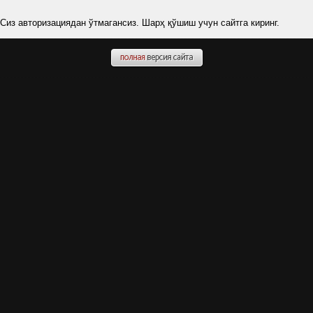
Сиз авторизациядан ўтмагансиз. Шарҳ қўшиш учун сайтга киринг.