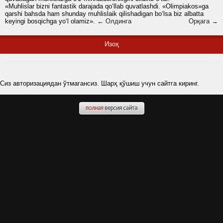
«Muhlislar bizni fantastik darajada qo‘llab quvatlashdi. «Olimpiakos»ga
qarshi bahsda ham shunday muhlislaik qilishadigan bo‘lsa biz albatta
keyingi bosqichga yo‘l olamiz».
← Олдинга
Орқага →
Изоҳ
Сиз авторизациядан ўтмагансиз. Шарҳ қўшиш учун сайтга киринг.