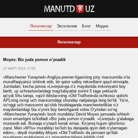
Янгиликлар
Эксклюзив
Блог
Медиа
Янгиликлар
Moyes: Biz juda yomon o‘ynadik
17 МАРТ 2014, 17:03
«Manchester Yunayted» Angliya premer-ligasining joriy mavsumida o‘ta
muvaffaqiyatsiz ishtirok etib, bir qator salbiy rekordlarni qayd etmoqda.
Jumladan, kecha jamoa «Liverpul»ga o‘z maydonida imkoniyatni boy
berib, uy uchrashuvlaridagi mag‘lubiyatlar sonini 5 taga yetkazib
qo‘ydi.Shu tariqa, «qizil iblislar»ning «Old Trafford»da ochkosiz qolishi
APLning oxirgi uch mavsumidagi shunday natijalarga teng bo‘ldi. Ya’ni,
so‘nggi uch mavsumni qo‘shib hisoblaganda manchesterliklar o‘z
maydonlaridagi 5ta o‘yinni boy berishgandi xolos.O‘yindan so‘ng
«Manchester Yunayted» bosh murabbiyi Devid Moyes jamoada ishlash
oson emasligini ta’kidladi.«Biz juda yomon o‘ynadik. «Liverpul» g‘alabaga
munosob edi. Bunaqa o‘ynash kerak emas. Ko‘proq hujum qilishimiz
zarur. Men «MYu» murabbiyi bo‘lish bu darajada qiyin deb o‘ylamagan
edim»,- deydi murabbiy.Moyes «Old Trafford» da jamoani qo‘llab
quvatlagan muhlislarga o‘z minnatdorchiligini bildirib o‘tdi.