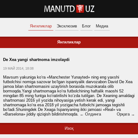
Янгиликлар
Эксклюзив
Блог
Медиа
Янгиликлар
De Xea yangi shartnoma imzolaydi
19 МАЙ 2014, 18:08
Mavsum yakuniga ko‘ra «Manchester Yunayted» ning eng yaxshi
futbolchisi nomiga sazovar bo‘lgan ispaniyalik darvozabon David De Xea
jamoa bilan shartnomasini uzaytirish borasida muzokarala olib
bormoqda.Yangi shartnomaga ko‘ra futbolchining haftalik maoshi 52
mingdan 85 ming funtga ko‘ratirilishi ko‘zda tutilgan. De Xeaning amaldagi
shartnomasi 2016 yil yozida nihoyasiga yetish kerak edi, yangi
shartnomaga ko‘ra esa 2018 yil yozigacha futbolchi jamoaga tegishli
bo‘ladi.Shuningdek De Xeaga Ispaniyaning ikki jamoasi «Real» va
«Barselona» jiddiy qiziqish bildirishmoqda.
← Олдинга
Орқага →
Изоҳ