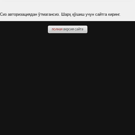
Сиз авторизациядан ўтмагансиз. Шарҳ қўшиш учун сайтга киринг.