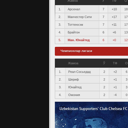
Жамоа
Ў
ТФ
О
1.
Арсенал
7
+10
18
2.
Манчестер Сити
7
+17
17
3.
Тоттенхэм
7
+11
17
4.
Брайтон
6
+6
13
5.
Ман. Юнайтед
6
+0
12
Чемпионлар лигаси
Жамоа
Ў
ТФ
О
1.
Реал Сосьедад
2
+2
6
2.
Шериф
2
+1
3
3.
Юнайтед
2
+1
3
4.
Омония
2
-4
0