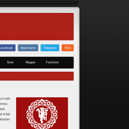
Facebook
Вконтакте
Telegram
RSS
Блог
Медиа
FanZone
uvi kabi
jamoa
adi.
i to‘lab
lliondan