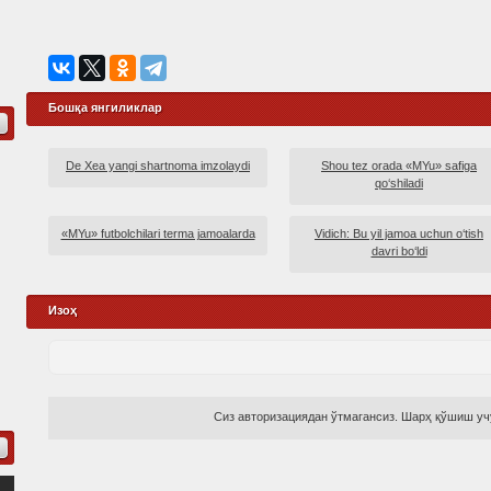
Бошқа янгиликлар
De Xea yangi shartnoma imzolaydi
Shou tez orada «MYu» safiga
qo‘shiladi
«MYu» futbolchilari terma jamoalarda
Vidich: Bu yil jamoa uchun o‘tish
davri bo‘ldi
Изоҳ
Сиз авторизациядан ўтмагансиз. Шарҳ қўшиш учу