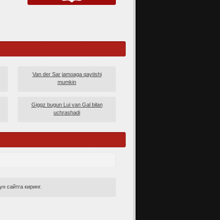
Van der Sar jamoaga qaytishi
mumkin
Giggz bugun Lui van Gal bilan
uchrashadi
н сайтга киринг.