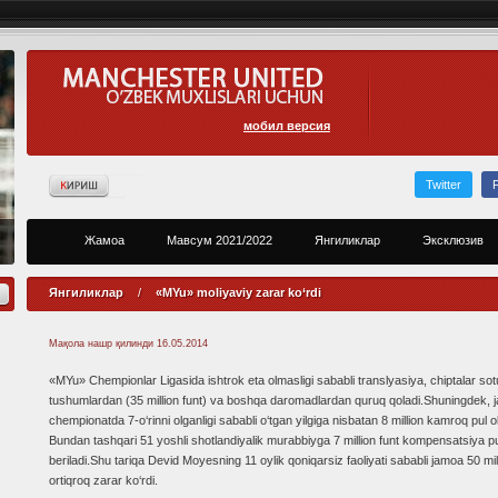
мобил версия
Twitter
Жамоа
Мавсум 2021/2022
Янгиликлар
Эксклюзив
Янгиликлар
/
«MYu» moliyaviy zarar ko‘rdi
Мақола нашр қилинди
16.05.2014
«MYu» Chempionlar Ligasida ishtrok eta olmasligi sababli translyasiya, chiptalar sot
tushumlardan (35 million funt) va boshqa daromadlardan quruq qoladi.Shuningdek, 
chempionatda 7-o‘rinni olganligi sababli o‘tgan yilgiga nisbatan 8 million kamroq pul ol
Bundan tashqari 51 yoshli shotlandiyalik murabbiyga 7 million funt kompensatsiya pul
beriladi.Shu tariqa Devid Moyesning 11 oylik qoniqarsiz faoliyati sababli jamoa 50 mi
ortiqroq zarar ko‘rdi.