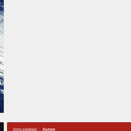
Ҳуқуқ эгаларига
Аълоқа