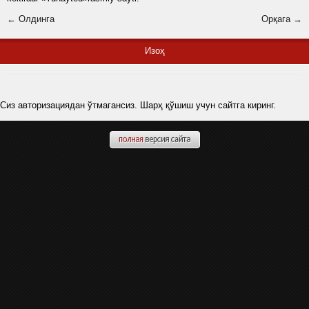
← Олдинга
Орқага →
Изоҳ
Сиз авторизациядан ўтмагансиз. Шарҳ қўшиш учун сайтга киринг.