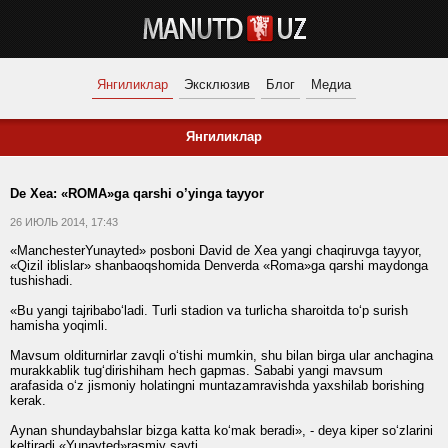
Янгиликлар
Эксклюзив
Блог
Медиа
Янгиликлар
De Xea: «ROMA»ga qarshi o’yinga tayyor
26 ИЮЛЬ 2014, 17:43
«ManchesterYunayted» posboni David de Xea yangi chaqiruvga tayyor,
«Qizil iblislar» shanbaoqshomida Denverda «Roma»ga qarshi maydonga
tushishadi.
«Bu yangi tajribabo‘ladi. Turli stadion va turlicha sharoitda to‘p surish
hamisha yoqimli.
Mavsum olditurnirlar zavqli o‘tishi mumkin, shu bilan birga ular anchagina
murakkablik tug‘dirishiham hech gapmas. Sababi yangi mavsum
arafasida o‘z jismoniy holatingni muntazamravishda yaxshilab borishing
kerak.
Aynan shundaybahslar bizga katta ko‘mak beradi», - deya kiper so‘zlarini
keltiradi «Yunayted»rasmiy sayti.