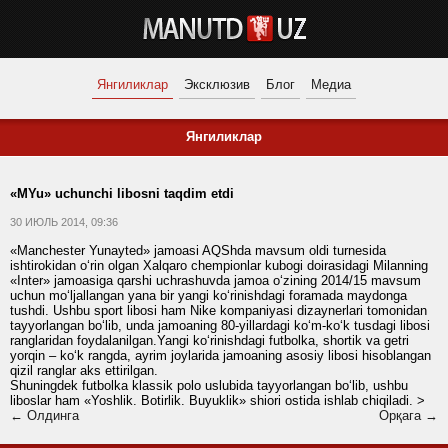
Янгиликлар
Эксклюзив
Блог
Медиа
Янгиликлар
«MYu» uchunchi libosni taqdim etdi
30 ИЮЛЬ 2014, 09:36
«Manchester Yunayted» jamoasi AQShda mavsum oldi turnesida
ishtirokidan o‘rin olgan Xalqaro chempionlar kubogi doirasidagi Milanning
«Inter» jamoasiga qarshi uchrashuvda jamoa o‘zining 2014/15 mavsum
uchun mo‘ljallangan yana bir yangi ko‘rinishdagi foramada maydonga
tushdi. Ushbu sport libosi ham Nike kompaniyasi dizaynerlari tomonidan
tayyorlangan bo‘lib, unda jamoaning 80-yillardagi ko‘m-ko‘k tusdagi libosi
ranglaridan foydalanilgan.Yangi ko‘rinishdagi futbolka, shortik va getri
yorqin – ko‘k rangda, ayrim joylarida jamoaning asosiy libosi hisoblangan
qizil ranglar aks ettirilgan.
Shuningdek futbolka klassik polo uslubida tayyorlangan bo‘lib, ushbu
liboslar ham «Yoshlik. Botirlik. Buyuklik» shiori ostida ishlab chiqiladi. >
← Олдинга
Орқага →