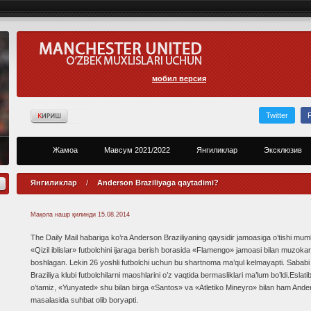
мобил версия
Twitter
Жамоа
Мавсум 2021/2022
Янгиликлар
Эксклюзив
Янгиликлар
/
Anderson Braziliyaga qaytadimi?
Мақола нашр қилинди
15.08.2014
The Daily Mail habariga ko’ra Anderson Braziliyaning qaysidir jamoasiga o’tishi mum
«Qizil iblislar» futbolchini ijaraga berish borasida «Flamengo» jamoasi bilan muzokar
boshlagan. Lekin 26 yoshli futbolchi uchun bu shartnoma ma’qul kelmayapti. Sababi
Braziliya klubi futbolchilarni maoshlarini o’z vaqtida bermasliklari ma’lum bo’ldi.Eslati
o’tamiz, «Yunyated» shu bilan birga «Santos» va «Atletiko Mineyro» bilan ham And
masalasida suhbat olib boryapti.