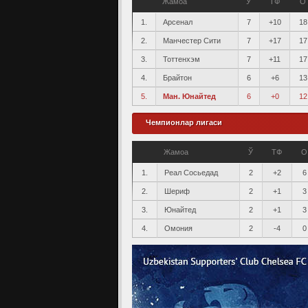
Жамоа
Ў
ТФ
О
1.
Арсенал
7
+10
18
2.
Манчестер Сити
7
+17
17
3.
Тоттенхэм
7
+11
17
4.
Брайтон
6
+6
13
5.
Ман. Юнайтед
6
+0
12
Чемпионлар лигаси
Жамоа
Ў
ТФ
О
1.
Реал Сосьедад
2
+2
6
2.
Шериф
2
+1
3
3.
Юнайтед
2
+1
3
4.
Омония
2
-4
0