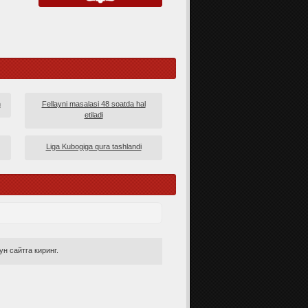
n
Fellayni masalasi 48 soatda hal
etiladi
Liga Kubogiga qura tashlandi
н сайтга киринг.