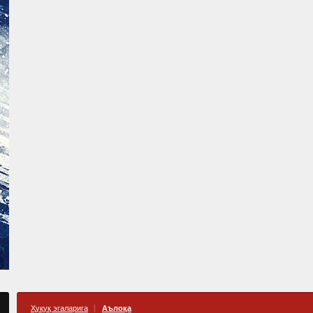
Ҳуқуқ эгаларига
Аълоқа