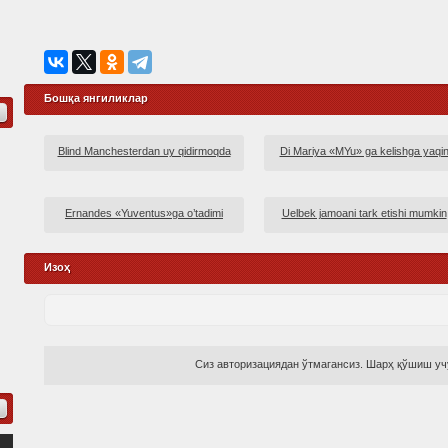
Бошқа янгиликлар
Blind Manchesterdan uy qidirmoqda
Di Mariya «MYu» ga kelishga yaqi
Ernandes «Yuventus»ga o’tadimi
Uelbek jamoani tark etishi mumkin
Изоҳ
Сиз авторизациядан ўтмагансиз. Шарҳ қўшиш учу