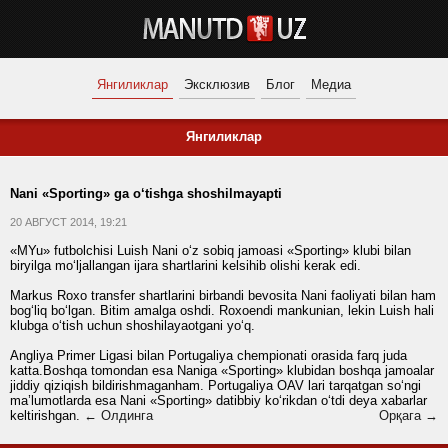
Янгиликлар
Эксклюзив
Блог
Медиа
Янгиликлар
Nani «Sporting» ga o‘tishga shoshilmayapti
20 АВГУСТ 2014, 19:21
«MYu» futbolchisi Luish Nani o‘z sobiq jamoasi «Sporting» klubi bilan
biryilga mo‘ljallangan ijara shartlarini kelsihib olishi kerak edi.
Markus Roxo transfer shartlarini birbandi bevosita Nani faoliyati bilan ham
bog‘liq bo‘lgan. Bitim amalga oshdi. Roxoendi mankunian, lekin Luish hali
klubga o‘tish uchun shoshilayaotgani yo‘q.
Angliya Primer Ligasi bilan Portugaliya chempionati orasida farq juda
katta.Boshqa tomondan esa Naniga «Sporting» klubidan boshqa jamoalar
jiddiy qiziqish bildirishmaganham. Portugaliya OAV lari tarqatgan so‘ngi
ma’lumotlarda esa Nani «Sporting» datibbiy ko‘rikdan o‘tdi deya xabarlar
keltirishgan.
← Олдинга
Орқага →