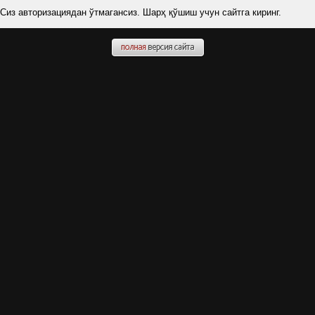
Сиз авторизациядан ўтмагансиз. Шарҳ қўшиш учун сайтга киринг.