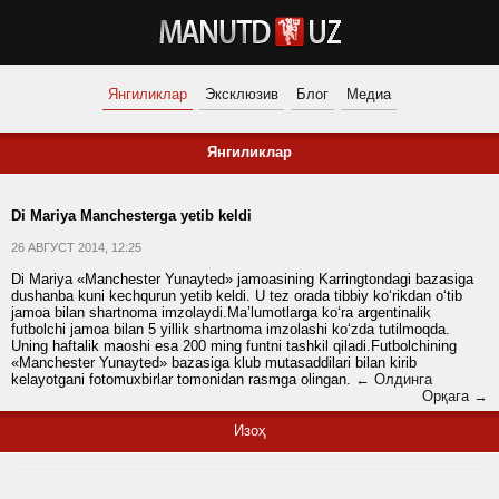
Янгиликлар
Эксклюзив
Блог
Медиа
Янгиликлар
Di Mariya Manchesterga yetib keldi
26 АВГУСТ 2014, 12:25
Di Mariya «Manchester Yunayted» jamoasining Karringtondagi bazasiga
dushanba kuni kechqurun yetib keldi. U tez orada tibbiy ko‘rikdan o‘tib
jamoa bilan shartnoma imzolaydi.Ma’lumotlarga ko‘ra argentinalik
futbolchi jamoa bilan 5 yillik shartnoma imzolashi ko‘zda tutilmoqda.
Uning haftalik maoshi esa 200 ming funtni tashkil qiladi.Futbolchining
«Manchester Yunayted» bazasiga klub mutasaddilari bilan kirib
kelayotgani fotomuxbirlar tomonidan rasmga olingan.
← Олдинга
Орқага →
Изоҳ