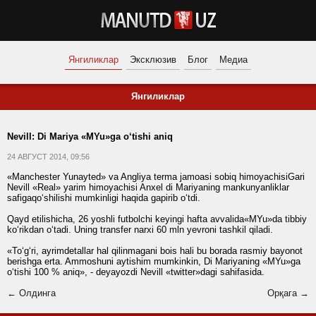
Янгиликлар
Эксклюзив
Блог
Медиа
Янгиликлар
Nevill: Di Mariya «MYu»ga o‘tishi aniq
24 АВГУСТ 2014, 09:56
«Manchester Yunayted» va Angliya terma jamoasi sobiq himoyachisiGari
Nevill «Real» yarim himoyachisi Anxel di Mariyaning mankunyanliklar
safigaqo‘shilishi mumkinligi haqida gapirib o‘tdi.
Qayd etilishicha, 26 yoshli futbolchi keyingi hafta avvalida«MYu»da tibbiy
ko‘rikdan o‘tadi. Uning transfer narxi 60 mln yevroni tashkil qiladi.
«To‘g‘ri, ayrimdetallar hal qilinmagani bois hali bu borada rasmiy bayonot
berishga erta. Ammoshuni aytishim mumkinkin, Di Mariyaning «MYu»ga
o‘tishi 100 % aniq», - deyayozdi Nevill «twitter»dagi sahifasida.
← Олдинга
Орқага →