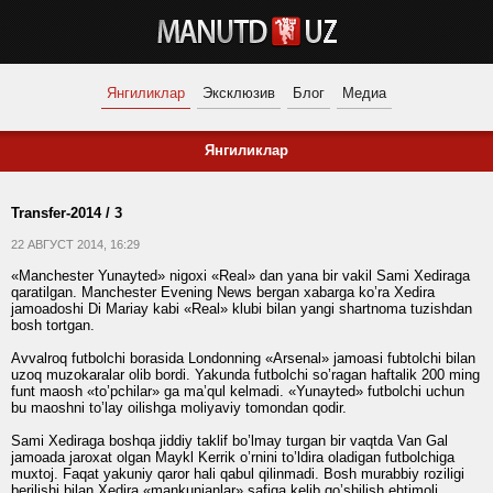
Янгиликлар
Эксклюзив
Блог
Медиа
Янгиликлар
Transfer-2014 / 3
22 АВГУСТ 2014, 16:29
«Manchester Yunayted» nigoxi «Real» dan yana bir vakil Sami Xediraga
qaratilgan. Manchester Evening News bergan xabarga ko’ra Xedira
jamoadoshi Di Mariay kabi «Real» klubi bilan yangi shartnoma tuzishdan
bosh tortgan.
Avvalroq futbolchi borasida Londonning «Arsenal» jamoasi fubtolchi bilan
uzoq muzokaralar olib bordi. Yakunda futbolchi so’ragan haftalik 200 ming
funt maosh «to’pchilar» ga ma’qul kelmadi. «Yunayted» futbolchi uchun
bu maoshni to’lay oilishga moliyaviy tomondan qodir.
Sami Xediraga boshqa jiddiy taklif bo’lmay turgan bir vaqtda Van Gal
jamoada jaroxat olgan Maykl Kerrik o’rnini to’ldira oladigan futbolchiga
muxtoj. Faqat yakuniy qaror hali qabul qilinmadi. Bosh murabbiy roziligi
berilishi bilan Xedira «mankunianlar» safiga kelib qo’shilish ehtimoli