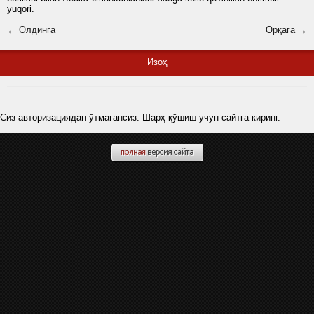
yuqori.
← Олдинга
Орқага →
Изоҳ
Сиз авторизациядан ўтмагансиз. Шарҳ қўшиш учун сайтга киринг.