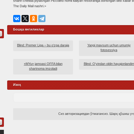
shahri chetida joylashgan Piccolino nomli italiyan restoraniga borishgan deb xabar b
The Daily Mail nashri.>
Бошқа янгиликлар
Blind: Premer Liga – bu o‘zga daraja
Yangi mavsum uchun umumiy
fotosessiya
«MYu» jamoasi OFFA bilan
Blind: O‘yindan oldin hayajonlandi
shartnoma imzoladi
Изоҳ
Сиз авторизациядан ўтмагансиз. Шарҳ қўшиш учу