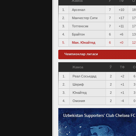
Жамоа
Ў
ТФ
О
1.
Арсенал
7
+10
18
2.
Манчестер Сити
7
+17
17
3.
Тоттенхэм
7
+11
17
4.
Брайтон
6
+6
13
5.
Ман. Юнайтед
6
+0
12
Чемпионлар лигаси
Жамоа
Ў
ТФ
О
1.
Реал Сосьедад
2
+2
6
2.
Шериф
2
+1
3
3.
Юнайтед
2
+1
3
4.
Омония
2
-4
0