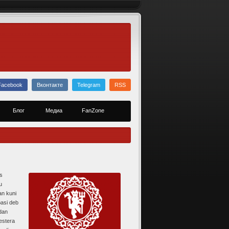
Facebook
Вконтакте
Telegram
RSS
Блог
Медиа
FanZone
us
u
an kuni
basi deb
ndan
estera