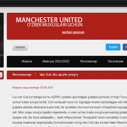
мобил версия
Twitter
Жамоа
Мавсум 2021/2022
Янгиликлар
Эксклюзив
Янгиликлар
/
Van Gal: Bu ajoyib sovg‘a
Мақола нашр қилинди
16.09.2014
Lui van Gal so‘zlariga ko‘ra «QPR» ustidan qozonilgan g‘alaba turmush o‘rtog‘i Try
uchun katta sovg‘a bo‘ldi. U14 sentyabr kuni o‘z tug‘ulgan kunini nishonlagan edi.«B
g‘alaba alohida ahamiyat kasb etdi, bir tarafdan shu kuni turmush o‘rtog‘immi tug‘ulg
edi. Men unga sovg‘a taqdim etganimda, u men uchun katta sovg‘a jamoaning g‘ala
aytgan edi, biz buni uddaladik»,- dedi «Manchester Yunayted» bosh murabbiyi o‘yi
keyingi matbuoat anjumanida.Uchrashuvdan so‘ng Van Gal oila a’zolari bilan Manch