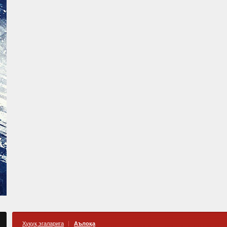
Ҳуқуқ эгаларига
Аълоқа