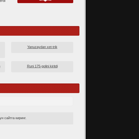
erdi
Yanuzaydan xet-trik
m
Runi 175-golini kiritdi
н сайтга киринг.