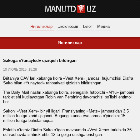
Янгиликлар
Эксклюзив
Блог
Медиа
Янгиликлар
Sakoga «Yunayted» qiziqish bildirgan
10 ИЮЛЬ 2015, 15:28
Britaniya OAV lari xabariga ko‘ra «Vest Xem» jamoasi hujumchisi Diafra
Sako bilan «Yunayted» rahbariyati qiziqish bildirishgan.
The Daily Mail nashri xabariga ko‘ra, senegallik futbolchi «MYu» jamoani
tark etishi kutilayotgan Robin van Persining davomchisi bo‘lishi ehtimoli
bor.
Sakoni «Vest Xem» bir yil ilgari Fransiyaning «Mets» jamoasidan 3,5
million funtga xarid qilgandi. Bugungi kunda esa jamoa o‘yinchini 15
million funtga baholamoqda.
Eslatib o‘tamiz Diafra Sako o‘tgan mavsumda «Vest Xem» tarkibida 36
uchrashuvda ishtirok etib, 12 ta golga urishga erishgan.