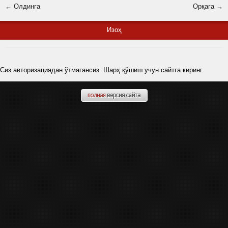
← Олдинга
Орқага →
Изоҳ
Сиз авторизациядан ўтмагансиз. Шарҳ қўшиш учун сайтга киринг.