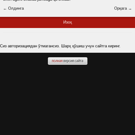
← Олдинга
Орқага →
Изоҳ
Сиз авторизациядан ўтмагансиз. Шарҳ қўшиш учун сайтга киринг.