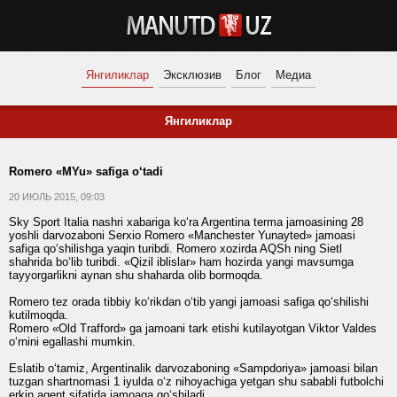
Янгиликлар
Эксклюзив
Блог
Медиа
Янгиликлар
Romero «MYu» safiga o‘tadi
20 ИЮЛЬ 2015, 09:03
Sky Sport Italia nashri xabariga ko‘ra Argentina terma jamoasining 28
yoshli darvozaboni Serxio Romero «Manchester Yunayted» jamoasi
safiga qo‘shilishga yaqin turibdi. Romero xozirda AQSh ning Sietl
shahrida bo‘lib turibdi. «Qizil iblislar» ham hozirda yangi mavsumga
tayyorgarlikni aynan shu shaharda olib bormoqda.
Romero tez orada tibbiy ko‘rikdan o‘tib yangi jamoasi safiga qo‘shilishi
kutilmoqda.
Romero «Old Trafford» ga jamoani tark etishi kutilayotgan Viktor Valdes
o‘rnini egallashi mumkin.
Eslatib o‘tamiz, Argentinalik darvozaboning «Sampdoriya» jamoasi bilan
tuzgan shartnomasi 1 iyulda o‘z nihoyachiga yetgan shu sababli futbolchi
erkin agent sifatida jamoaga qo‘shiladi.