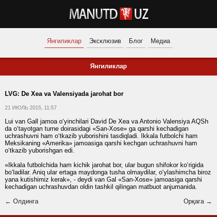
Янгиликлар
Эксклюзив
Блог
Медиа
Янгиликлар
LVG: De Xea va Valensiyada jarohat bor
21 ИЮЛЬ 2015, 11:57
Lui van Gall jamoa o‘yinchilari David De Xea va Antonio Valensiya AQSh
da o‘tayotgan turne doirasidagi «San-Xose» ga qarshi kechadigan
uchrashuvni ham o‘tkazib yuborishini tasdiqladi. Ikkala futbolchi ham
Meksikaning «Amerika» jamoasiga qarshi kechgan uchrashuvni ham
o‘tkazib yuborishgan edi.
«Ikkala futbolchida ham kichik jarohat bor, ular bugun shifokor ko‘rigida
bo‘ladilar. Aniq ular ertaga maydonga tusha olmaydilar, o‘ylashimcha biroz
yana kutishimiz kerak», - deydi van Gal «San-Xose» jamoasiga qarshi
kechadigan uchrashuvdan oldin tashkil qilingan matbuot anjumanida.
← Олдинга
Орқага →