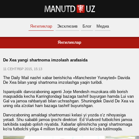
Янгиликлар
Эксклюзив
Блог
Медиа
Янгиликлар
De Xea yangi shartnoma imzolash arafasida
11 СЕНТЯБР 2015, 15:13
The Daily Mail nashri xabar berishicha «Manchester Yunayted» Davida
De Xea bilan yangi shartnoma imzolashga yaqin turibdi.
Ispaniyalik darvozaboning agenti Jorje Mendesh muzokara olib borish
maqsadida kecha Karringtondagi bazaga tashrif buyurgan hamda Lui van
Gal va jamoa rahbariyati bilan uchrashgan. Shuningdek David De Xea va
uning oila a'zolari ham bazaga tashrif buyurishgan.
Darvozaboning amaldagi shartnomasi kelasi yi yozda o‘z nihoyasiga
yetadi. Shu sababli jamoa ijrochi direktori Ed Vudvord futbolchini jamoa
tarkibida saqlab qolish niyatida. Xabarlar qilinishicha yangi shartnomaga
ko‘ra futbolchi yiliga 4 million funt mablag‘ olishi ko‘zda tutilmoqda.