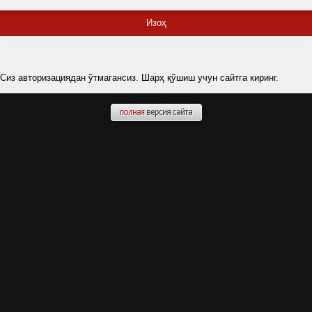
Изоҳ
Сиз авторизациядан ўтмагансиз. Шарҳ қўшиш учун сайтга киринг.