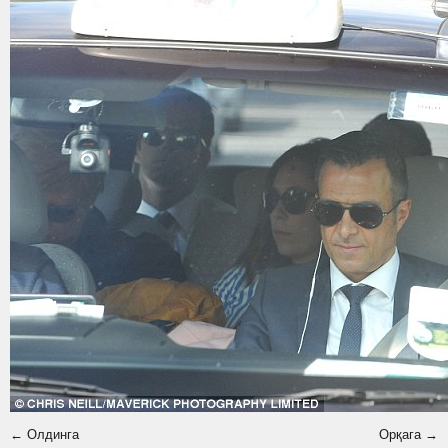
← Олдинга
Орқага →