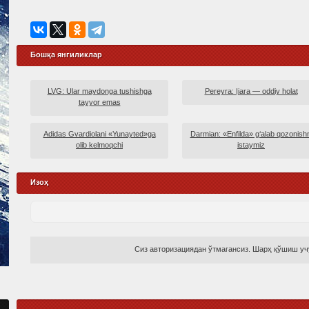
Бошқа янгиликлар
LVG: Ular maydonga tushishga
Pereyra: Ijara — oddiy holat
tayyor emas
Adidas Gvardiolani «Yunayted»ga
Darmian: «Enfilda» g‘alab qozonishn
olib kelmoqchi
istaymiz
Изоҳ
Сиз авторизациядан ўтмагансиз. Шарҳ қўшиш учу