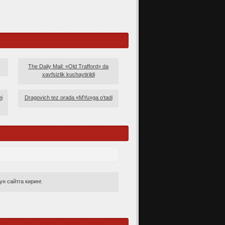
The Daily Mail: «Old Trafford» da
xavfsizlik kuchaytirildi
i
Dragovich tez orada «MYu»ga o‘tadi
н сайтга киринг.