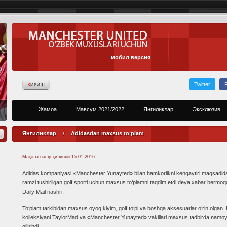
мобил версия
Twitter
Жамоа
Мавсум 2021/2022
Янгиликлар
Эксклюзив
Янгиликлар
/
Adidasdan maxsus to‘plam
Мақола нашр қилинди
15.01.2016
Adidas kompaniyasi «Manchester Yunayted» bilan hamkorlikni kengaytiri maqsadid
ramzi tushirilgan golf sporti uchun maxsus to‘plamni taqdim etdi deya xabar bermo
Daily Mail nashri.
To‘plam tarkibidan maxsus oyoq kiyim, golf to‘pi va boshqa aksesuarlar o‘rin olgan
kolleksiyani TaylorMad va «Manchester Yunayted» vakillari maxsus tadbirda namoy
qilishdi.