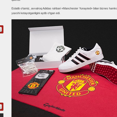
Eslatib o‘tamiz, avvalroq Adidas rahbari «Manchester Yunayted» bilan biznes hamko
yaxshi ketayotganligini aytib o‘tgan edi.