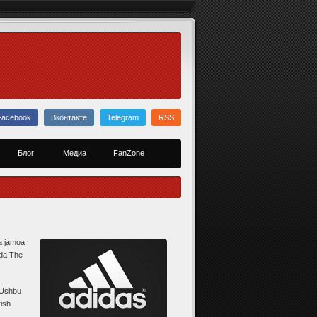
Facebook
Вконтакте
Telegram
RSS
Блог
Медиа
FanZone
a jamoa
qda The
. Ushbu
ish