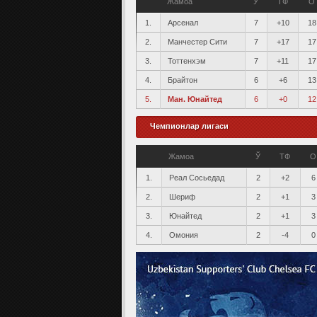
Жамоа
Ў
ТФ
О
1.
Арсенал
7
+10
18
2.
Манчестер Сити
7
+17
17
3.
Тоттенхэм
7
+11
17
4.
Брайтон
6
+6
13
5.
Ман. Юнайтед
6
+0
12
Чемпионлар лигаси
Жамоа
Ў
ТФ
О
1.
Реал Сосьедад
2
+2
6
2.
Шериф
2
+1
3
3.
Юнайтед
2
+1
3
4.
Омония
2
-4
0