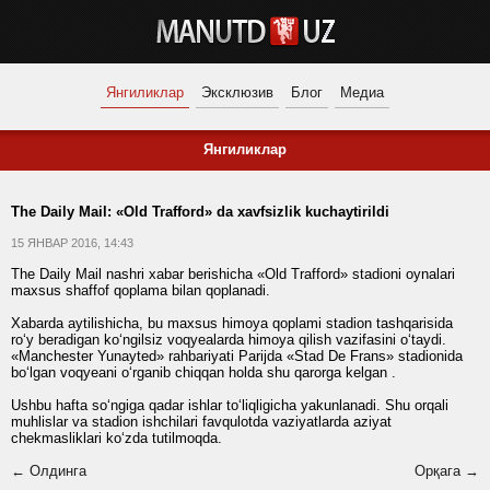
Янгиликлар
Эксклюзив
Блог
Медиа
Янгиликлар
The Daily Mail: «Old Trafford» da xavfsizlik kuchaytirildi
15 ЯНВАР 2016, 14:43
The Daily Mail nashri xabar berishicha «Old Trafford» stadioni oynalari
maxsus shaffof qoplama bilan qoplanadi.
Xabarda aytilishicha, bu maxsus himoya qoplami stadion tashqarisida
ro‘y beradigan ko‘ngilsiz voqyealarda himoya qilish vazifasini o‘taydi.
«Manchester Yunayted» rahbariyati Parijda «Stad De Frans» stadionida
bo‘lgan voqyeani o‘rganib chiqqan holda shu qarorga kelgan .
Ushbu hafta so‘ngiga qadar ishlar to‘liqligicha yakunlanadi. Shu orqali
muhlislar va stadion ishchilari favqulotda vaziyatlarda aziyat
chekmasliklari ko‘zda tutilmoqda.
← Олдинга
Орқага →