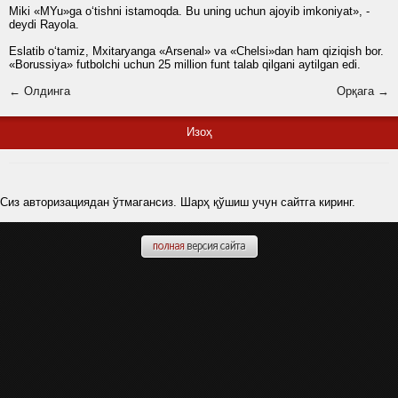
Miki «MYu»ga o‘tishni istamoqda. Bu uning uchun ajoyib imkoniyat», -
deydi Rayola.
Eslatib o‘tamiz, Mxitaryanga «Arsenal» va «Chelsi»dan ham qiziqish bor.
«Borussiya» futbolchi uchun 25 million funt talab qilgani aytilgan edi.
← Олдинга
Орқага →
Изоҳ
Сиз авторизациядан ўтмагансиз. Шарҳ қўшиш учун сайтга киринг.