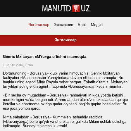
Янгиликлар
Эксклюзив
Блог
Медиа
Янгиликлар
Genrix Mxitaryan «MYu»ga o‘tishni istamoqda
15 ИЮН 2016, 18:04
Dortmundning «Borussiya» klubi yarim himoyachisi Genrix Mxitaryan
faoliyatini «Manchechster Yunayted»da davom ettirishni istamoqda. Bu
haqida uning agenti Mino Rayola xabar bergan. Eslatib o‘tamiz, Mxitaryan
bir yildan so‘ng erkin agent maqomida «Borussiya»dan ketishi mumkin.
«Bir necha oy muqaddam «Borussiya» rahbariyati Mikiga yozda ketishi
mumkinligini va’da bergan edi. Ammo aftidan ular o‘z muxlislaridan qo‘rqib
ketdilar va shartnoma oxiriga qadar o‘ynashi haqida gapira boshladilar. Bu
esa juda yomon qaror.
Nima sababdan «Borussiya» Xummelsni ashaddiy raqibiga
(«Bavariya»ga) berib qo‘ydi va shu bilan birgalikda Mikini ushlab qolishga
intilmoqda. Bunday ishlamaslik kerak!