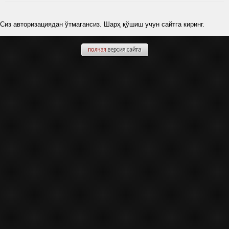
Сиз авторизациядан ўтмагансиз. Шарҳ қўшиш учун сайтга киринг.