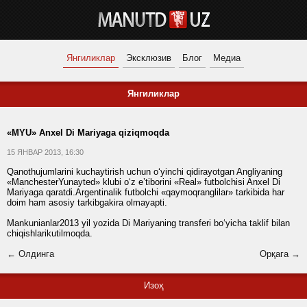
Янгиликлар
Эксклюзив
Блог
Медиа
Янгиликлар
«MYU» Anxel Di Mariyaga qiziqmoqda
15 ЯНВАР 2013, 16:30
Qanothujumlarini kuchaytirish uchun o‘yinchi qidirayotgan Angliyaning
«ManchesterYunayted» klubi o‘z e’tiborini «Real» futbolchisi Anxel Di
Mariyaga qaratdi.Argentinalik futbolchi «qaymoqranglilar» tarkibida har
doim ham asosiy tarkibgakira olmayapti.
Mankunianlar2013 yil yozida Di Mariyaning transferi bo‘yicha taklif bilan
chiqishlarikutilmoqda.
← Олдинга
Орқага →
Изоҳ