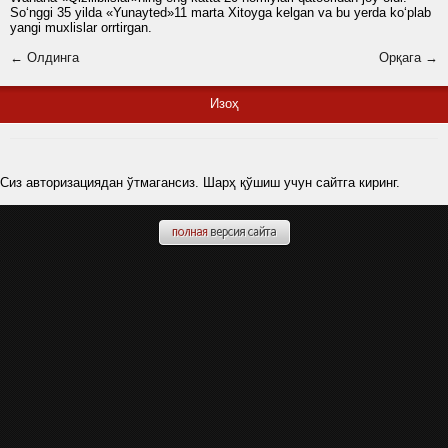
So‘nggi 35 yilda «Yunayted»11 marta Xitoyga kelgan va bu yerda ko‘plab
yangi muxlislar orrtirgan.
← Олдинга
Орқага →
Изоҳ
Сиз авторизациядан ўтмагансиз. Шарҳ қўшиш учун сайтга киринг.