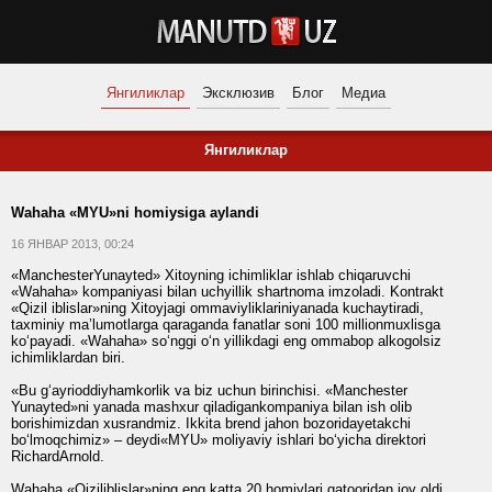
Янгиликлар
Эксклюзив
Блог
Медиа
Янгиликлар
Wahaha «MYU»ni homiysiga aylandi
16 ЯНВАР 2013, 00:24
«ManchesterYunayted» Xitoyning ichimliklar ishlab chiqaruvchi
«Wahaha» kompaniyasi bilan uchyillik shartnoma imzoladi. Kontrakt
«Qizil iblislar»ning Xitoyjagi ommaviyliklariniyanada kuchaytiradi,
taxminiy ma’lumotlarga qaraganda fanatlar soni 100 millionmuxlisga
ko‘payadi. «Wahaha» so‘nggi o‘n yillikdagi eng ommabop alkogolsiz
ichimliklardan biri.
«Bu g‘ayrioddiyhamkorlik va biz uchun birinchisi. «Manchester
Yunayted»ni yanada mashxur qiladigankompaniya bilan ish olib
borishimizdan xusrandmiz. Ikkita brend jahon bozoridayetakchi
bo‘lmoqchimiz» – deydi«MYU» moliyaviy ishlari bo‘yicha direktori
RichardArnold.
Wahaha «Qiziliblislar»ning eng katta 20 homiylari qatooridan joy oldi.