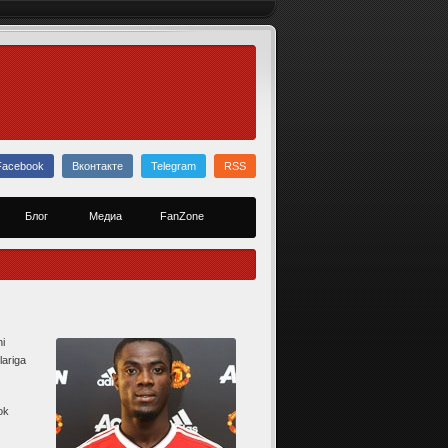
Facebook
Вконтакте
Telegram
RSS
Блог
Медиа
FanZone
i
lariga
ok