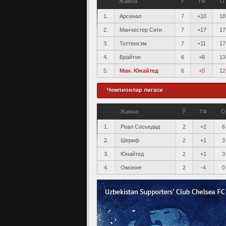
Жамоа
Ў
ТФ
О
1.
Арсенал
7
+10
18
2.
Манчестер Сити
7
+17
17
3.
Тоттенхэм
7
+11
17
4.
Брайтон
6
+6
13
5.
Ман. Юнайтед
6
+0
12
Чемпионлар лигаси
Жамоа
Ў
ТФ
О
1.
Реал Сосьедад
2
+2
6
2.
Шериф
2
+1
3
3.
Юнайтед
2
+1
3
4.
Омония
2
-4
0