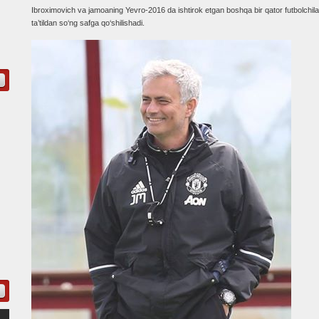
Ibroximovich va jamoaning Yevro-2016 da ishtirok etgan boshqa bir qator futbolchila
ta’tildan so‘ng safga qo‘shilishadi.