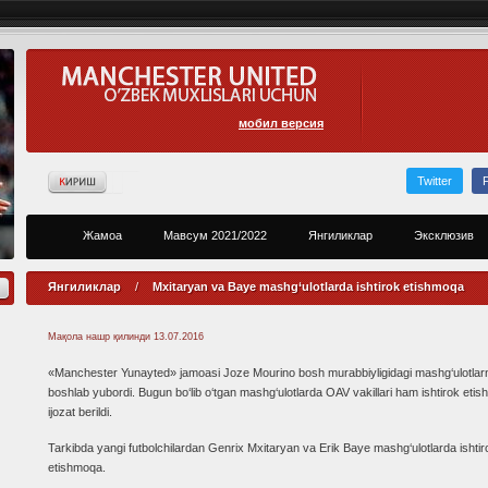
мобил версия
Twitter
Жамоа
Мавсум 2021/2022
Янгиликлар
Эксклюзив
Янгиликлар
/
Mxitaryan va Baye mashg‘ulotlarda ishtirok etishmoqa
Мақола нашр қилинди
13.07.2016
«Manchester Yunayted» jamoasi Joze Mourino bosh murabbiyligidagi mashg‘ulotlarn
boshlab yubordi. Bugun bo‘lib o‘tgan mashg‘ulotlarda OAV vakillari ham ishtirok etish
ijozat berildi.
Tarkibda yangi futbolchilardan Genrix Mxitaryan va Erik Baye mashg‘ulotlarda ishtir
etishmoqa.