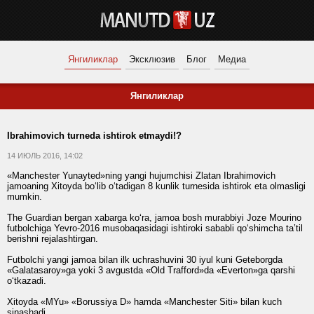
Янгиликлар
Эксклюзив
Блог
Медиа
Янгиликлар
Ibrahimovich turneda ishtirok etmaydi!?
14 ИЮЛЬ 2016, 14:02
«Manchester Yunayted»ning yangi hujumchisi Zlatan Ibrahimovich
jamoaning Xitoyda bo‘lib o‘tadigan 8 kunlik turnesida ishtirok eta olmasligi
mumkin.
The Guardian bergan xabarga ko‘ra, jamoa bosh murabbiyi Joze Mourino
futbolchiga Yevro-2016 musobaqasidagi ishtiroki sababli qo‘shimcha ta’til
berishni rejalashtirgan.
Futbolchi yangi jamoa bilan ilk uchrashuvini 30 iyul kuni Geteborgda
«Galatasaroy»ga yoki 3 avgustda «Old Trafford»da «Everton»ga qarshi
o‘tkazadi.
Xitoyda «MYu» «Borussiya D» hamda «Manchester Siti» bilan kuch
sinashadi.