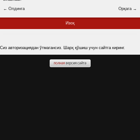
← Олдинга
Орқага →
Изоҳ
Сиз авторизациядан ўтмагансиз. Шарҳ қўшиш учун сайтга киринг.