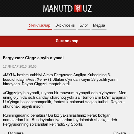
Янгиликлар
Эксклюзив
Блог
Медиа
Янгиликлар
Fergyuson: Giggz ajoyib o‘ynadi
17 ЯНВАР 2013, 20:55
«MYU» boshmurabbiyi Aleks Fergyuson Angliya Kubogining 3-
bosqichidagi «Vest Xem» (1:0)bilan o‘yindan keyin 39 yoshli yarim
himoyachi Rayan Giggzni maqtab o‘tdi.
«Giggzajoyib o‘ynadi, u yana bir mavsum o‘ynaydi deb o‘ylayman. Men
uning o‘yinidahech qanday charchoq yoki zaif tomonlarni ko‘rmayapman.
U o‘yinga bo‘lganchanqoqlik, fantastik balansni saqlab turibdi. Rayan –
shunchaki ajoyib inson.
Runiningnoaniq penaltisi? Bu biz yaxshilashimiz kerak bo‘lgan
narsalardan biri. Bundayimkoniyatlardan foydalanish shart», – deb
Fergyusonning so‘zlaridan keltiradiSky Sports.
← Олдинга
Орқага →