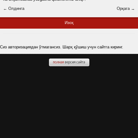
← Олдинга
Орқага →
Изоҳ
Сиз авторизациядан ўтмагансиз. Шарҳ қўшиш учун сайтга киринг.