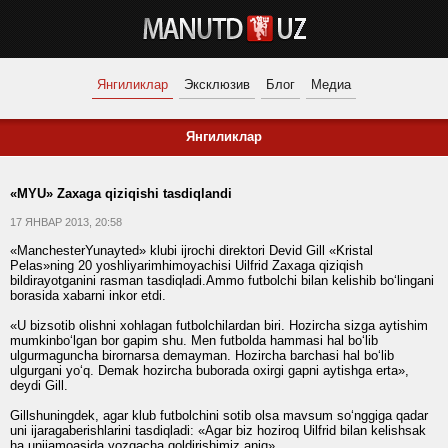
Янгиликлар
Эксклюзив
Блог
Медиа
Янгиликлар
«MYU» Zaxaga qiziqishi tasdiqlandi
17 ЯНВАР 2013, 20:58
«ManchesterYunayted» klubi ijrochi direktori Devid Gill «Kristal
Pelas»ning 20 yoshliyarimhimoyachisi Uilfrid Zaxaga qiziqish
bildirayotganini rasman tasdiqladi.Ammo futbolchi bilan kelishib bo‘lingani
borasida xabarni inkor etdi.
«U bizsotib olishni xohlagan futbolchilardan biri. Hozircha sizga aytishim
mumkinbo‘lgan bor gapim shu. Men futbolda hammasi hal bo‘lib
ulgurmaguncha birornarsa demayman. Hozircha barchasi hal bo‘lib
ulgurgani yo‘q. Demak hozircha buborada oxirgi gapni aytishga erta»,
deydi Gill.
Gillshuningdek, agar klub futbolchini sotib olsa mavsum so‘nggiga qadar
uni ijaragaberishlarini tasdiqladi: «Agar biz hoziroq Uilfrid bilan kelishsak
ha unijamoasida yozgacha qoldirishimiz aniq».