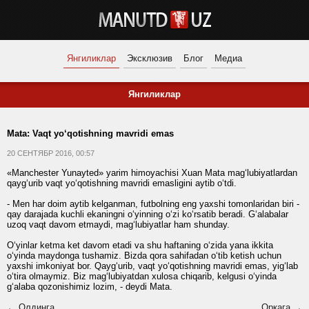
Янгиликлар
Эксклюзив
Блог
Медиа
Янгиликлар
Mata: Vaqt yo‘qotishning mavridi emas
20 СЕНТЯБР 2016, 00:57
«Manchester Yunayted» yarim himoyachisi Xuan Mata mag‘lubiyatlardan
qayg‘urib vaqt yo‘qotishning mavridi emasligini aytib o‘tdi.
- Men har doim aytib kelganman, futbolning eng yaxshi tomonlaridan biri -
qay darajada kuchli ekaningni o‘yinning o‘zi ko‘rsatib beradi. G‘alabalar
uzoq vaqt davom etmaydi, mag‘lubiyatlar ham shunday.
O‘yinlar ketma ket davom etadi va shu haftaning o‘zida yana ikkita
o‘yinda maydonga tushamiz. Bizda qora sahifadan o‘tib ketish uchun
yaxshi imkoniyat bor. Qayg‘urib, vaqt yo‘qotishning mavridi emas, yig‘lab
o‘tira olmaymiz. Biz mag‘lubiyatdan xulosa chiqarib, kelgusi o‘yinda
g‘alaba qozonishimiz lozim, - deydi Mata.
← Олдинга
Орқага →