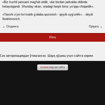
«Biz kuchli jamoani mag‘lub etdik, ular bizdan jadvalda oldinda
ketayotgandi. Shunday ekan, oradagi farqni biroz yo‘qqa chiqardik».
«Yaxshi o‘yin ko‘rsatib g‘alaba qozonish - ajoyib uyg‘unlik», - deydi
Ibrahimovich.
← Олдинга
Орқага →
Изоҳ
Сиз авторизациядан ўтмагансиз. Шарҳ қўшиш учун сайтга киринг.