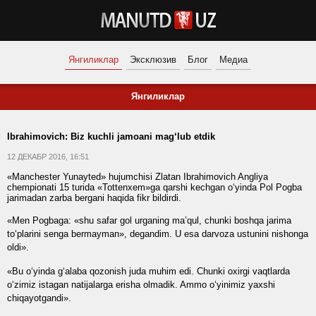
Янгиликлар
Эксклюзив
Блог
Медиа
Янгиликлар
Ibrahimovich: Biz kuchli jamoani mag‘lub etdik
12 ДЕКАБР 2016, 16:51
«Manchester Yunayted» hujumchisi Zlatan Ibrahimovich Angliya
chempionati 15 turida «Tottenxem»ga qarshi kechgan o‘yinda Pol Pogba
jarimadan zarba bergani haqida fikr bildirdi.
«Men Pogbaga: «shu safar gol urganing ma’qul, chunki boshqa jarima
to‘plarini senga bermayman», degandim. U esa darvoza ustunini nishonga
oldi».
«Bu o‘yinda g‘alaba qozonish juda muhim edi. Chunki oxirgi vaqtlarda
o‘zimiz istagan natijalarga erisha olmadik. Ammo o‘yinimiz yaxshi
chiqayotgandi».