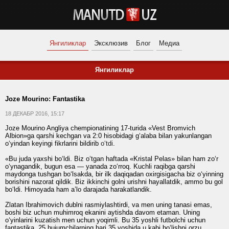
Янгиликлар
Эксклюзив
Блог
Медиа
Янгиликлар
Joze Mourino: Fantastika
18 ДЕКАБР 2016, 15:17
Joze Mourino Angliya chempionatining 17-turida «Vest Bromvich
Albion»ga qarshi kechgan va 2:0 hisobidagi g‘alaba bilan yakunlangan
o‘yindan keyingi fikrlarini bildirib
o‘tdi
.
«Bu juda yaxshi bo‘ldi. Biz o‘tgan haftada «Kristal Pelas» bilan ham zo‘r
o‘ynagandik, bugun esa — yanada zo‘rroq. Kuchli raqibga qarshi
maydonga tushgan bo‘lsakda, bir ilk daqiqadan oxirgisigacha biz o‘yinning
borishini nazorat qildik. Biz ikkinchi golni urishni hayallatdik, ammo bu gol
bo‘ldi. Himoyada ham a’lo darajada harakatlandik.
Zlatan Ibrahimovich dublni rasmiylashtirdi, va men uning tanasi emas,
boshi biz uchun muhimroq ekanini aytishda davom etaman. Uning
o‘yinlarini kuzatish men uchun yoqimli. Bu 35 yoshli futbolchi uchun
fantastika. 25 hujumchilarning bari 35 yoshida u kabi bo‘lishni orzu