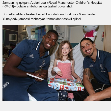
Jamoaning qolgan a’zolari esa «Royal Manchester Children’s Hospital
(RMCH)» bolalar shifohonasiga tashrif buyurishdi.
Bu tadbir «Manchester United Foundation» fondi va «Manchester
Yunayted» jamoasi rahbariyati tomonidan tashkil qilindi.