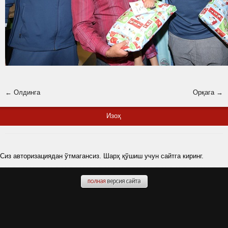
← Олдинга
Орқага →
Изоҳ
Сиз авторизациядан ўтмагансиз. Шарҳ қўшиш учун сайтга киринг.