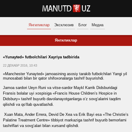
Янгиликлар
Эксклюзив
Блог
Медиа
Янгиликлар
«Yunayted» futbolchilari Xayriya tadbirida
22 ДЕКАБР 2016, 10:43
«Manchester Yunayted» jamoasining asosiy tarakib futbolchilari Yangi yil
munosabati bilan bir qator shifoxonalarga tashrif buyurishdi.
Jamoa sardori Ueyn Runi va vitse-sardor Maykl Karrik Didsburidagi
Fransis bolalar uyi xospisiga «Francis House Children’s Hospice in
Didsbury» tashrif buyurib davolanayotganlarga o‘z sovg‘alarini taqdim
qilishdi va qo‘llab quvatlashdi.
Xuan Mata, Ander Errera, Devid De Xea va Erik Bayi esa «The Christie’s
Palatine Treatment Centre» tibbiyot markaziga tashrif buyurib bemorlarni
tashriflari va sovg‘alari bilan xursand qilishdi.