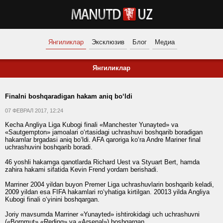
Янгиликлар
Эксклюзив
Блог
Медиа
Янгиликлар
Finalni boshqaradigan hakam aniq bo‘ldi
07 ФЕВРАЛ 2017, 12:24
Kecha Angliya Liga Kubogi finali «Manchester Yunayted» va
«Sautgempton» jamoalari o‘rtasidagi uchrashuvi boshqarib boradigan
hakamlar brgadasi aniq bo‘ldi. AFA qaroriga ko‘ra Andre Mariner final
uchrashuvini boshqarib boradi.
46 yoshli hakamga qanotlarda Richard Uest va Styuart Bert, hamda
zahira hakami sifatida Kevin Frend yordam berishadi.
Marriner 2004 yildan buyon Premer Liga uchrashuvlarin boshqarib keladi,
2009 yildan esa FIFA hakamlari ro‘yhatiga kirtilgan. 20013 yilda Angliya
Kubogi finali o‘yinini boshqargan.
Joriy mavsumda Marriner «Yunayted» ishtirokidagi uch uchrashuvni
(«Bornmut»,«Reding» va «Arsenal») boshqargan.