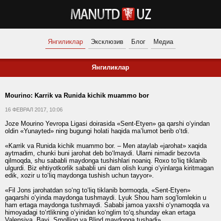
Янгиликлар
Эксклюзив
Блог
Медиа
Янгиликлар
Mourino: Karrik va Runida kichik muammo bor
16 ФЕВРАЛ 2017, 10:06
Joze Mourino Yevropa Ligasi doirasida «Sent-Etyen» ga qarshi o‘yindan
oldin «Yunayted» ning bugungi holati haqida ma’lumot berib o‘tdi.
«Karrik va Runida kichik muammo bor. – Men ataylab «jarohat» xaqida
aytmadim, chunki buni jarohat deb bo‘lmaydi. Ularni nimadir bezovta
qilmoqda, shu sababli maydonga tushishlari noaniq. Roxo to‘liq tiklanib
ulgurdi. Biz ehtiyotkorlik sababli uni dam olish kungi o‘yinlarga kiritmagan
edik, xozir u to‘liq maydonga tushish uchun tayyor».
«Fil Jons jarohatdan so‘ng to‘liq tiklanib bormoqda, «Sent-Etyen»
gaqarshi o‘yinda maydonga tushmaydi. Lyuk Shou ham sog‘lomlekin u
ham ertaga maydonga tushmaydi. Sababi jamoa yaxshi o‘ynamoqda va
himoyadagi to‘rtlikning o‘yinidan ko‘nglim to‘q.shunday ekan ertaga
Valensiya, Bayi, Smolling va Blind maydonga tushadi».