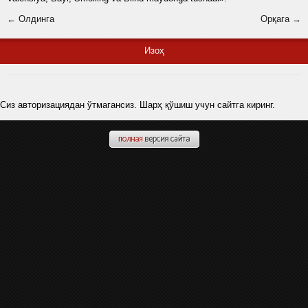
← Олдинга
Орқага →
Изоҳ
Сиз авторизациядан ўтмагансиз. Шарҳ қўшиш учун сайтга киринг.